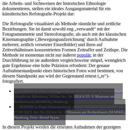
die Arbeits- und Sichtweisen der historischen Ethnologie
dokumentieren, stellen ein ideales Ausgangsmaterial für ein
künstlerisches Refotografie-Projekt dar:
Die Refotografie visualisiert als Methode räumliche und zeitliche
Beziehungen. Sie ist damit sowohl eng „verwandt“ mit der
Fotogrammmetrie und Stereofotografie, als auch mit der klassischen
Kinematographie (‚Bewegungsaufzeichnung‘ durch Aufnahme
mehrerer, zeitlich versetzter Einzelbilder) und ihren auf
Zeitverhältnissen konzentrierten Formen Zeitraffer und Zeitlupe. Die
Methode ist momentan nicht nur äußerst
populär
, in der
Durchführung ist sie außerdem vergleichsweise simpel, wenngleich
gute Ergebnisse eine hohe Präzision erfordern: Der genaue
Aufnahmestandpunkt eines historischen Fotos wird bestimmt, von
diesem Standpunkt aus wird der Gegenstand erneut („re“)-
fotografiert.
MARKK in Time-33
Eingerichteter Mittelschrank im Südsee-Saal.
(Nördliche Hebriden), 1910er. Inv. Nr. 2024.4:33. © Museum am
Rothenbaum (MARKK), Hamburg.
MARKK in Time-34
Ausstellung „Benin. Geraubte Geschichte“, am
27.09.2023. Inv. Nr. 2024.4:34. © Museum am Rothenbaum (MARKK),
Hamburg, Foto: Bernd Spyra.
In diesem Projekt werden die erneuten Aufnahmen der gezeigten