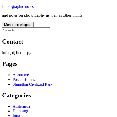
Skip
Photographic notes
to
and notes on photography as well as other things.
content
Menu and widgets
Search
for:
Contact
info [at] berndspyra.de
Pages
About me
Postchristmas
Shanghai Civilized Park
Categories
Allgemein
Hamburg
Imprint