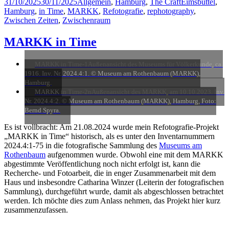
Posted
Categories
Tags
31/10/2025
30/11/2025
Allgemein
,
Hamburg
,
The Craft
Eimsbüttel
,
on
Hamburg
,
in Time
,
MARKK
,
Refotografie
,
rephotography
,
Zwischen Zeiten
,
Zwischenraum
MARKK in Time
MARKK in Time-1
Außenansicht des Museums für Völkerkunde, ca.
1916. Inv. Nr. 2024.4:1. © Museum am Rothenbaum (MARKK),
Hamburg.
MARKK in Time-2n
Außenansicht des MARKK, am 10.10.2023. Inv.
Nr. 2024.4:2. © Museum am Rothenbaum (MARKK), Hamburg, Foto:
Bernd Spyra.
Es ist vollbracht: Am 21.08.2024 wurde mein Refotografie-Projekt
„MARKK in Time“ historisch, als es unter den Inventarnummern
2024.4:1-75 in die fotografische Sammlung des
Museums am
Rothenbaum
aufgenommen wurde. Obwohl eine mit dem MARKK
abgestimmte Veröffentlichung noch nicht erfolgt ist, kann die
Recherche- und Fotoarbeit, die in enger Zusammenarbeit mit dem
Haus und insbesondre Catharina Winzer (Leiterin der fotografischen
Sammlung), durchgeführt wurde, damit als abgeschlossen betrachtet
werden. Ich möchte dies zum Anlass nehmen, das Projekt hier kurz
zusammenzufassen.