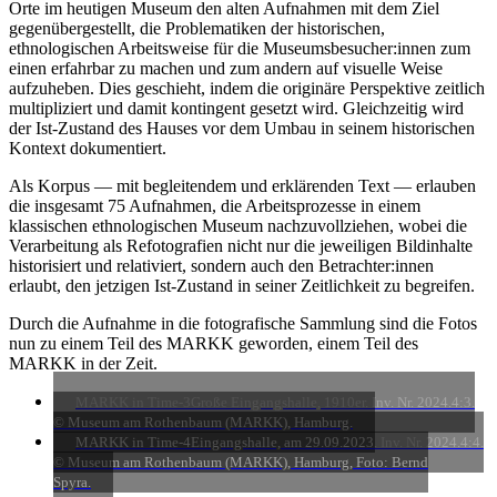
Orte im heutigen Museum den alten Aufnahmen mit dem Ziel
gegenübergestellt, die Problematiken der historischen,
ethnologischen Arbeitsweise für die Museumsbesucher:innen zum
einen erfahrbar zu machen und zum andern auf visuelle Weise
aufzuheben. Dies geschieht, indem die originäre Perspektive zeitlich
multipliziert und damit kontingent gesetzt wird. Gleichzeitig wird
der Ist-Zustand des Hauses vor dem Umbau in seinem historischen
Kontext dokumentiert.
Als Korpus — mit begleitendem und erklärenden Text — erlauben
die insgesamt 75 Aufnahmen, die Arbeitsprozesse in einem
klassischen ethnologischen Museum nachzuvollziehen, wobei die
Verarbeitung als Refotografien nicht nur die jeweiligen Bildinhalte
historisiert und relativiert, sondern auch den Betrachter:innen
erlaubt, den jetzigen Ist-Zustand in seiner Zeitlichkeit zu begreifen.
Durch die Aufnahme in die fotografische Sammlung sind die Fotos
nun zu einem Teil des MARKK geworden, einem Teil des
MARKK in der Zeit.
MARKK in Time-3
Große Eingangshalle, 1910er. Inv. Nr. 2024.4:3.
© Museum am Rothenbaum (MARKK), Hamburg.
MARKK in Time-4
Eingangshalle, am 29.09.2023. Inv. Nr. 2024.4:4.
© Museum am Rothenbaum (MARKK), Hamburg, Foto: Bernd
Spyra.