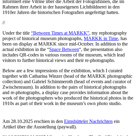
informiert eine Vitrine über die Arbeit der Fotografinnen, die im
Rahmen ihrer Arbeit in der hauseigenen Lichtbildnerei in den
1910er Jahren die historischen Fotografien angefertigt hatten.
//
Under the title
“Between Times at MARKK”
, my rephotography
project of historical museum photographs,
MARKK in Time
, has
been on display at MARKK since mid-October. In addition to the
actual exhibition in the “
Space Between
“, the presentation also
includes QR-codes in various rooms of the museum, which lead
visitors to further historical views and their re-photographs.
Below are a few impressions of the exhibition, which I curated
together with Catharina Winzer (head of the MARKK photographic
collection) and Gabriel Schimmeroth (head of events and curator of
Zwischenraum). In addition to the pairs of historical photographs
and re-photographs, a display case provides information about the
work of the photographers who produced the historical photos in the
1910s as part of their work in the museum’s own photo studio.
Am 28.10.2025 erschien in den
Eimsbütteler Nachrichten
ein
Artikel über die Ausstellung (paywall).