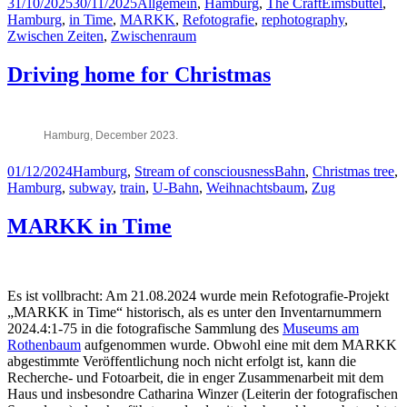
Posted
Categories
Tags
31/10/2025
30/11/2025
Allgemein
,
Hamburg
,
The Craft
Eimsbüttel
,
a
r
r
t
u
g
on
Hamburg
,
in Time
,
MARKK
,
Refotografie
,
rephotography
,
i
e
m
,
c
l
Zwischen Zeiten
,
Zwischenraum
(
F
h
l
M
o
t
u
Driving home for Christmas
A
t
e
n
R
o
t
g
K
:
e
„
K
B
r
B
)
e
M
e
Hamburg, December 2023.
,
r
i
n
H
n
t
i
a
d
t
n
Posted
Categories
Tags
01/12/2024
Hamburg
,
Stream of consciousness
Bahn
,
Christmas tree
,
m
S
e
.
on
Hamburg
,
subway
,
train
,
U-Bahn
,
Weihnachtsbaum
,
Zug
b
p
l
G
u
y
s
e
r
r
MARKK in Time
c
r
g
a
h
a
.
.
r
u
a
b
n
t
k
e
Es ist vollbracht: Am 21.08.2024 wurde mein Refotografie-Projekt
i
G
„MARKK in Time“ historisch, als es unter den Inventarnummern
m
e
2024.4:1-75 in die fotografische Sammlung des
Museums am
S
s
Rothenbaum
aufgenommen wurde. Obwohl eine mit dem MARKK
ü
c
d
h
abgestimmte Veröffentlichung noch nicht erfolgt ist, kann die
s
i
Recherche- und Fotoarbeit, die in enger Zusammenarbeit mit dem
e
c
Haus und insbesondre Catharina Winzer (Leiterin der fotografischen
e
h