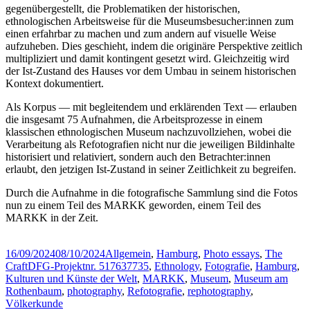
h
a
gegenübergestellt, die Problematiken der historischen,
e
m
ethnologischen Arbeitsweise für die Museumsbesucher:innen zum
n
b
b
u
einen erfahrbar zu machen und zum andern auf visuelle Weise
a
r
aufzuheben. Dies geschieht, indem die originäre Perspektive zeitlich
u
g
multipliziert und damit kontingent gesetzt wird. Gleichzeitig wird
m
,
der Ist-Zustand des Hauses vor dem Umbau in seinem historischen
(
F
Kontext dokumentiert.
M
o
A
t
R
o
Als Korpus — mit begleitendem und erklärenden Text — erlauben
K
:
die insgesamt 75 Aufnahmen, die Arbeitsprozesse in einem
K
B
klassischen ethnologischen Museum nachzuvollziehen, wobei die
)
e
Verarbeitung als Refotografien nicht nur die jeweiligen Bildinhalte
,
r
historisiert und relativiert, sondern auch den Betrachter:innen
H
n
a
d
erlaubt, den jetzigen Ist-Zustand in seiner Zeitlichkeit zu begreifen.
m
S
b
p
Durch die Aufnahme in die fotografische Sammlung sind die Fotos
u
y
nun zu einem Teil des MARKK geworden, einem Teil des
r
r
MARKK in der Zeit.
g
a
.
.
Posted
Categories
16/09/2024
08/10/2024
Allgemein
,
Hamburg
,
Photo essays
,
The
on
Tags
Craft
DFG-Projektnr. 517637735
,
Ethnology
,
Fotografie
,
Hamburg
,
Kulturen und Künste der Welt
,
MARKK
,
Museum
,
Museum am
Rothenbaum
,
photography
,
Refotografie
,
rephotography
,
Völkerkunde