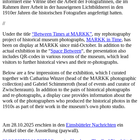
v
u
informiert eine Vitrine über die Arbeit der Fotografinnen, die im
.
s
Rahmen ihrer Arbeit in der hauseigenen Lichtbildnerei in den
N
e
1910er Jahren die historischen Fotografien angefertigt hatten.
r
u
.
m
//
2
a
0
m
2
R
Under the title
“Between Times at MARKK”
, my rephotography
4
o
project of historical museum photographs,
MARKK in Time
, has
.
t
been on display at MARKK since mid-October. In addition to the
4
h
actual exhibition in the “
Space Between
“, the presentation also
:
e
M
includes QR-codes in various rooms of the museum, which lead
1
n
A
M
.
b
visitors to further historical views and their re-photographs.
R
A
©
a
K
R
M
u
K
K
Below are a few impressions of the exhibition, which I curated
u
m
i
K
together with Catharina Winzer (head of the MARKK photographic
s
(
n
i
collection) and Gabriel Schimmeroth (head of events and curator of
e
M
T
n
Zwischenraum). In addition to the pairs of historical photographs
u
A
i
T
m
R
and re-photographs, a display case provides information about the
m
i
a
K
e
m
work of the photographers who produced the historical photos in the
m
K
-
e
1910s as part of their work in the museum’s own photo studio.
R
)
3
-
o
,
3
3
t
H
E
4
h
a
i
A
Am 28.10.2025 erschien in den
Eimsbütteler Nachrichten
ein
e
m
n
u
Artikel über die Ausstellung (paywall).
n
b
g
s
b
u
e
s