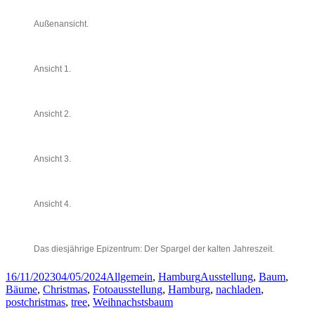
Außenansicht.
Ansicht 1.
Ansicht 2.
Ansicht 3.
Ansicht 4.
Das diesjährige Epizentrum: Der Spargel der kalten Jahreszeit.
Posted
Categories
Tags
16/11/2023
04/05/2024
Allgemein
,
Hamburg
Ausstellung
,
Baum
,
on
Bäume
,
Christmas
,
Fotoausstellung
,
Hamburg
,
nachladen
,
postchristmas
,
tree
,
Weihnachstsbaum