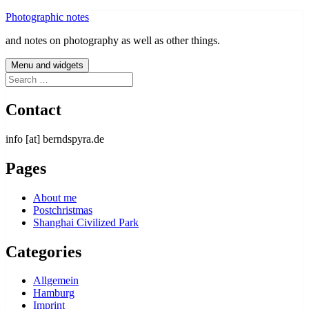
Skip
Photographic notes
to
and notes on photography as well as other things.
content
Menu and widgets
Search
for:
Contact
info [at] berndspyra.de
Pages
About me
Postchristmas
Shanghai Civilized Park
Categories
Allgemein
Hamburg
Imprint