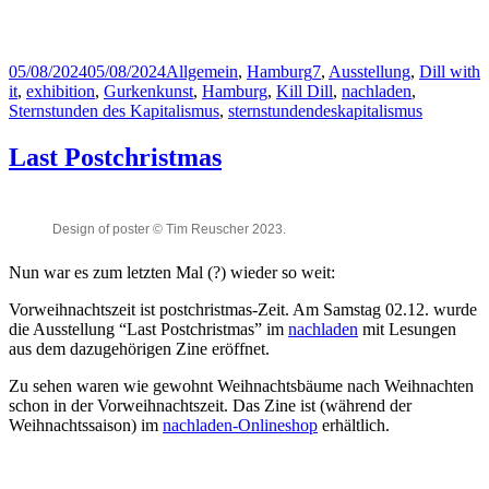
Synkronym 66 – Kai
Synkronym 66 – Kai
Cassuben
Cassuben
Mind your own pickles –
Lost in the Dillzone – Ben
Laura Martin
Posted
Geberit
Categories
Tags
05/08/2024
05/08/2024
Allgemein
,
Hamburg
7
,
Ausstellung
,
Dill with
on
it
,
exhibition
,
Gurkenkunst
,
Hamburg
,
Kill Dill
,
nachladen
,
Sternstunden des Kapitalismus
,
sternstundendeskapitalismus
Last Postchristmas
Design of poster © Tim Reuscher 2023.
Nun war es zum letzten Mal (?) wieder so weit:
Vorweihnachtszeit ist postchristmas-Zeit. Am Samstag 02.12. wurde
die Ausstellung “Last Postchristmas” im
nachladen
mit Lesungen
aus dem dazugehörigen Zine eröffnet.
Zu sehen waren wie gewohnt Weihnachtsbäume nach Weihnachten
schon in der Vorweihnachtszeit. Das Zine ist (während der
Weihnachtssaison) im
nachladen-Onlineshop
erhältlich.