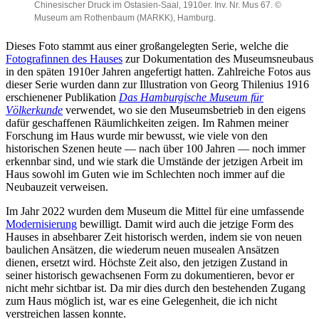
Chinesischer Druck im Ostasien-Saal, 1910er. Inv. Nr. Mus 67. ©
e
:
i
e
r
3
Museum am Rothenbaum (MARKK), Hamburg.
m
,
.
4
e
a
I
.
-
m
Dieses Foto stammt aus einer großangelegten Serie, welche die
n
©
3
2
Fotografinnen des Hauses
zur Dokumentation des Museumsneubaus
v
M
G
9
in den späten 1910er Jahren angefertigt hatten. Zahlreiche Fotos aus
.
u
r
.
N
s
o
0
dieser Serie wurden dann zur Illustration von Georg Thilenius 1916
r
e
ß
9
erschienener Publikation
Das Hamburgische Museum für
.
u
e
.
Völkerkunde
verwendet, wo sie den Museumsbetrieb in den eigens
2
m
E
2
dafür geschaffenen Räumlichkeiten zeigen. Im Rahmen meiner
0
a
i
0
Forschung im Haus wurde mir bewusst, wie viele von den
2
m
n
2
4
R
g
3
historischen Szenen heute — nach über 100 Jahren — noch immer
.
o
a
.
erkennbar sind, und wie stark die Umstände der jetzigen Arbeit im
4
t
n
I
Haus sowohl im Guten wie im Schlechten noch immer auf die
:
h
g
n
Neubauzeit verweisen.
3
e
s
v
3
n
h
.
.
b
Im Jahr 2022 wurden dem Museum die Mittel für eine umfassende
a
N
©
a
l
r
Modernisierung
bewilligt. Damit wird auch die jetzige Form des
M
u
l
.
Hauses in absehbarer Zeit historisch werden, indem sie von neuen
u
m
e
2
baulichen Ansätzen, die wiederum neuen musealen Ansätzen
s
(
,
0
dienen, ersetzt wird. Höchste Zeit also, den jetzigen Zustand in
e
M
1
2
u
A
seiner historisch gewachsenen Form zu dokumentieren, bevor er
9
4
m
R
1
.
nicht mehr sichtbar ist. Da mir dies durch den bestehenden Zugang
a
K
0
4
zum Haus möglich ist, war es eine Gelegenheit, die ich nicht
m
K
e
:
verstreichen lassen konnte.
R
)
r
4