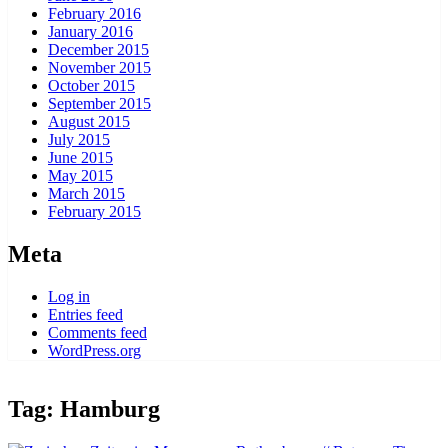
February 2016
January 2016
December 2015
November 2015
October 2015
September 2015
August 2015
July 2015
June 2015
May 2015
March 2015
February 2015
Meta
Log in
Entries feed
Comments feed
WordPress.org
M
A
R
K
Tag:
Hamburg
K
i
M
n