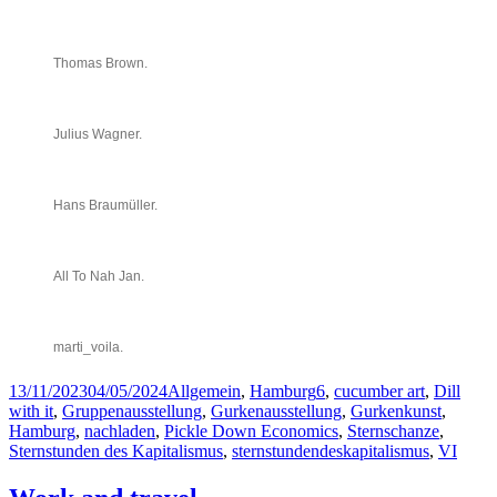
Thomas Brown.
Julius Wagner.
Hans Braumüller.
All To Nah Jan.
H
H
a
marti_voila.
a
m
m
b
b
u
Posted
Categories
Tags
13/11/2023
04/05/2024
Allgemein
,
Hamburg
6
,
cucumber art
,
Dill
u
r
on
with it
,
Gruppenausstellung
,
Gurkenausstellung
,
Gurkenkunst
,
r
g
Hamburg
,
nachladen
,
Pickle Down Economics
,
Sternschanze
,
g
,
Sternstunden des Kapitalismus
,
sternstundendeskapitalismus
,
VI
,
W
W
a
a
n