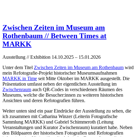
e
1
u
0
m
.
s
1
f
0
Zwischen Zeiten im Museum am
ü
.
r
2
Rothenbaum // Between Times at
V
0
ö
2
MARKK
l
3
k
.
e
I
Ausstellung // Exhibition 14.10.2025 – 15.01.2026
r
n
k
v
Unter dem Titel
Zwischen Zeiten im Museum am Rothenbaum
wird
u
.
mein Refotografie-Projekt historischer Museumsaufnahmen
n
N
d
r
MARKK in Time
seit Mitte Oktober im MARKK ausgestellt. Die
e
.
Präsentation umfasst neben der eigentlichen Ausstellung im
,
2
Zwischenraum
auch QR-Codes in verschiedenen Räumen des
c
0
Museums, welche die Besucher:innen zu weiteren historischen
a
2
Ansichten und deren Refotografien führen.
.
4
1
.
9
4
Weiter unten sind ein paar Eindrücke der Ausstellung zu sehen, die
1
:
ich zusammen mit Catharina Winzer (Leiterin Fotografische
6
2
Sammlung MARKK) und Gabriel Schimmeroth (Leitung
.
.
Veranstaltungen und Kurator Zwischenraum) kuratiert habe. Neben
I
©
den Bildpaaren der historischen Fotografien und Refotografien
n
M