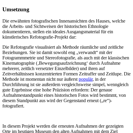
o
,
.
.
t
H
I
©
Umsetzung
h
a
n
M
e
m
v
u
Die erwähnten fotografischen Innenansichten des Hauses, welche
n
b
.
s
die Arbeits- und Sichtweisen der historischen Ethnologie
b
u
N
e
a
r
r
u
dokumentieren, stellen ein ideales Ausgangsmaterial für ein
u
g
.
m
künstlerisches Refotografie-Projekt dar:
m
,
2
a
(
F
0
m
Die Refotografie visualisiert als Methode räumliche und zeitliche
M
o
2
R
Beziehungen. Sie ist damit sowohl eng „verwandt“ mit der
A
t
4
o
R
o
Fotogrammmetrie und Stereofotografie, als auch mit der klassischen
.
t
K
:
4
h
Kinematographie (‚Bewegungsaufzeichnung‘ durch Aufnahme
K
B
:
e
mehrerer, zeitlich versetzter Einzelbilder) und ihren auf
)
e
3
n
Zeitverhältnissen konzentrierten Formen Zeitraffer und Zeitlupe. Die
,
r
.
b
Methode ist momentan nicht nur äußerst
populär
, in der
H
n
©
a
a
d
Durchführung ist sie außerdem vergleichsweise simpel, wenngleich
M
u
m
S
u
m
gute Ergebnisse eine hohe Präzision erfordern: Der genaue
b
p
s
(
Aufnahmestandpunkt eines historischen Fotos wird bestimmt, von
u
y
e
M
diesem Standpunkt aus wird der Gegenstand erneut („re“)-
r
r
u
A
fotografiert.
g
a
m
R
.
.
a
K
m
K
R
)
o
,
In diesem Projekt werden die erneuten Aufnahmen der gezeigten
t
H
Orte im heutigen Museum den alten Aufnahmen mit dem Ziel