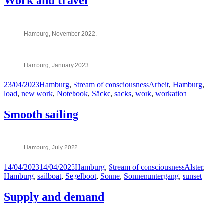
Work and travel
n
d
d
s
s
b
b
e
e
k
Hamburg, November 2022.
k
e
e
r
r
C
C
h
Hamburg, January 2023.
h
a
a
u
u
s
Posted
Categories
Tags
23/04/2023
Hamburg
,
Stream of consciousness
Arbeit
,
Hamburg
,
s
s
on
load
,
new work
,
Notebook
,
Säcke
,
sacks
,
work
,
workation
s
e
e
e
Smooth sailing
e
3
3
5
5
,
,
A
M
u
Hamburg, July 2022.
a
g
r
u
c
s
Posted
Categories
Tags
14/04/2023
14/04/2023
Hamburg
,
Stream of consciousness
Alster
,
h
t
on
Hamburg
,
sailboat
,
Segelboot
,
Sonne
,
Sonnenuntergang
,
sunset
2
2
0
0
2
2
Supply and demand
1
2
.
.